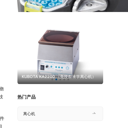
）
KUBOTA KA2200 （免疫血液学离心机）
KUBOTA 6
物
技
热门产品
离心机
件
相