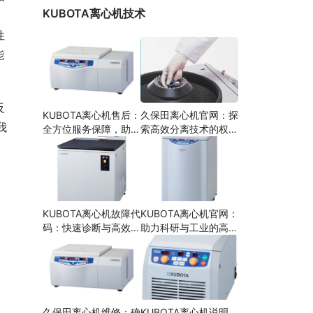
KUBOTA离心机技术
性
 
反
KUBOTA离心机售后：
久保田离心机官网：探
我
全方位服务保障，助力
索高效分离技术的权威
科研与工业高效分离
平台
KUBOTA离心机故障代
KUBOTA离心机官网：
码：快速诊断与高效维
助力科研与工业的高效
护
分离技术
久保田离心机维修：确
KUBOTA离心机说明