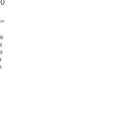
SP
即
器
容
数
献