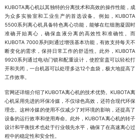
KUBOTA离心机以其独特的分离技术和高效的操作性能，成
为众多实验室和工业生产的首选设备。例如，KUBOTA 
5500系列离心机具备特色离心功能，能够在红细胞凝固时
准确开始离心，确保血液分离的高效性和准确性。而
KUBOTA 7000系列则通过增强基本功能，有效支持每天不
断变化的需求，保持日常工作的舒适性。此外，KUBOTA 
9920系列通过电动门锁和配重设计，使腔室盖可以轻松打
开和关闭，一台机器可以处理多达12个血袋，极大地提高了
工作效率。
官网还详细介绍了KUBOTA离心机的技术优势。KUBOTA离
心机采用先进的环保冷媒，不仅绿色高效，还符合现代环保
理念。这种冷媒的使用不仅减少了对环境的影响，还提高了
设备的运行效率和使用寿命。此外，KUBOTA离心机的转子
设计和平衡技术也处于行业领先水平，确保了在高速离心过
程中的稳定性和安全性。