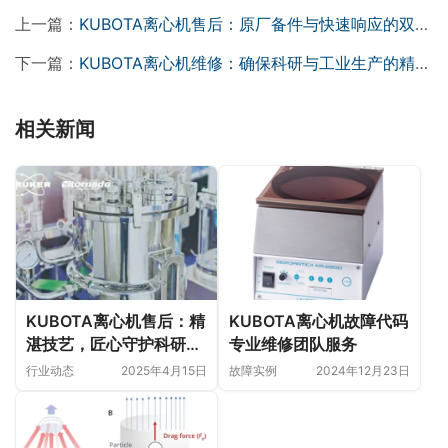
上一篇：
KUBOTA离心机售后：原厂备件与快速响应的双重优势
下一篇：
KUBOTA离心机维修：确保科研与工业生产的精准分离
相关新闻
KUBOTA离心机售后：精
KUBOTA离心机故障代码
湛技艺，匠心守护科研探
专业维修团队服务
索之旅
行业动态
2025年4月15日
故障实例
2024年12月23日