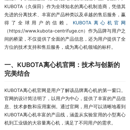
KUBOTA（久保田）作为全球知名的离心机制造商，凭借其
先进的分离技术、丰富的产品种类以及卓越的售后服务，赢
得了全球用户的信赖。
KUBOTA离心机官网
（https://www.kubota-centrifuge.cn）作为品牌与用户之
间的桥梁，不仅提供了全面的产品信息，还为用户提供了全
方位的技术支持和售后服务，成为离心机领域的标杆。
一、KUBOTA离心机官网：技术与创新的
完美结合
KUBOTA离心机官网是用户了解该品牌离心机的第一窗口。
官网的设计简洁明了，以用户为中心，提供了丰富的产品信
息、技术参数和应用案例。通过官网，用户可以清晰地看到
KUBOTA离心机丰富的产品线，涵盖从实验室用的小型离心
机到工业级的大容量离心机，满足了不同用户的需求。