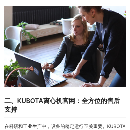
二、KUBOTA离心机官网：全方位的售后
支持
在科研和工业生产中，设备的稳定运行至关重要。KUBOTA