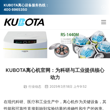
KUBOTA离心设备服务热线：
400 6965350
KUBOTA离心机官网：为科研与工业提供核心
动力
行业动态
2025年3月18日 上午9:52
在现代科研、医疗和工业生产中，离心机作为关键设备，其
性能和可靠性直接影响到实验结果的准确性和生产的效率。